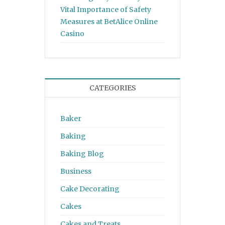
Vital Importance of Safety
Measures at BetAlice Online
Casino
CATEGORIES
Baker
Baking
Baking Blog
Business
Cake Decorating
Cakes
Cakes and Treats