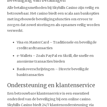
Beveiliging van betalingen
Alle betalingsmethoden bij Skyhills Casino zijn veilig en
betrouwbaar. Het casino biedt een scala aan bankopties
met ingebouwde beveiligingsfuncties om ervoor te
zorgen dat zowel stortingen als opnames veilig worden
verwerkt.
Visa en MasterCard – Traditionele en beveiligde
creditcardtransacties
e-Wallets – Zoals PayPal en Skrill, die snelle en
anonieme transacties bieden
Bankoverschrijvingen – Directe beveiligde
banktransacties
Ondersteuning en klantenservice
Een betrouwbare klantenservice is een essentieel
onderdeel van de beveiliging bij een online casino.
Skyhills Casino biedt 24/7 klantenondersteuning via